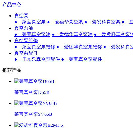
产品中心
真空泵
● 莱宝真空泵
● 爱德华真空泵
● 爱发科真空泵
● 
真空泵油
● 莱宝真空泵油
● 爱德华真空泵油
● 爱发科真空泵
真空泵维修
● 莱宝真空泵维修
● 爱德华真空泵维修
● 爱发科真
真空泵配件
● 里其乐真空泵配件
● 莱宝真空泵配件
推荐产品
莱宝真空泵D65B
莱宝真空泵SV65B