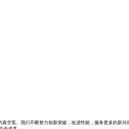
真空泵。我们不断努力创新突破，改进性能，服务更多的新兴应
生命成本。