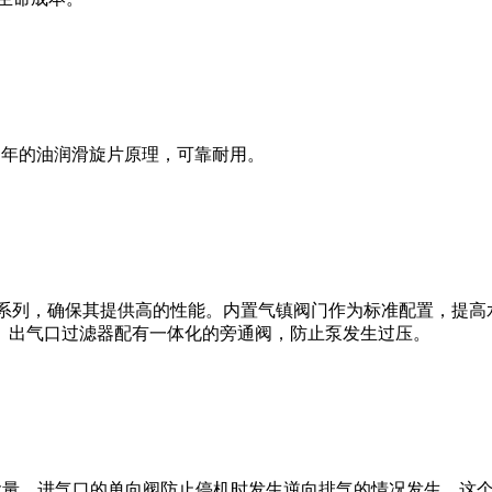
了多年的油润滑旋片原理，可靠耐用。
30A系列，确保其提供高的性能。内置气镇阀门作为标准配置，提
。出气口过滤器配有一体化的旁通阀，防止泵发生过压。
油雾含量。进气口的单向阀防止停机时发生逆向排气的情况发生。这