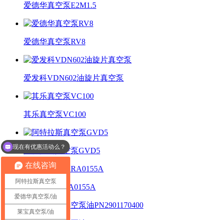
爱德华真空泵E2M1.5
爱德华真空泵RV8
爱发科VDN602油旋片真空泵
其乐真空泵VC100​
现在有优惠活动么？
阿特拉斯真空泵GVD5
可以介绍下你们的产品么？
在线咨询
阿特拉斯真空泵
普旭真空泵RA0155A
爱德华真空泵/油
莱宝真空泵/油