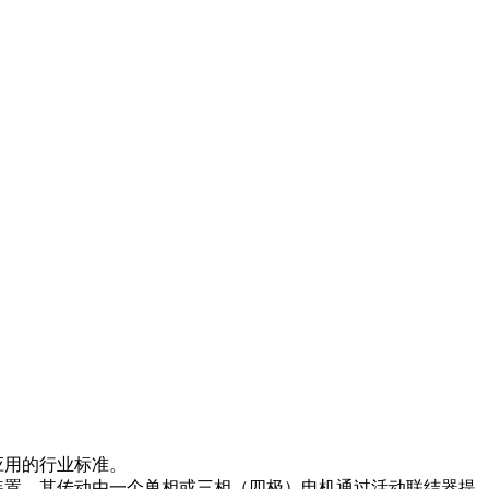
应用的行业标准。
的装置，其传动由一个单相或三相（四极）电机通过活动联结器提