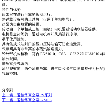
供。
特性与优势
该泵旨在进行可靠的长期运行。
热过载设备可防止过热（仅用于单相型号）。
该泵为自由放置的装置。
传动由一个单相或三相（四极）电机通过活动联结器提供。
电机是全封闭的，通过电机冷却风扇进行冷却。
易于使用控制。
具有集成式油封口的压力压铸油箱可防止油泄露。
气镇阀具有非常高的水蒸汽输送能力。
经外部机构检验，符合 EN61010、CSA、C22.2 和 UL61010 
油分配阀。
增压室是气密的。
油品观察窗、两个油排放塞、进气口和出气口喷嘴都作为标配
气镇控制。
分享到：
上一篇
：爱德华真空泵RV系列
下一篇
：爱德华真空泵E2M1.5