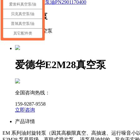
阿特拉斯真空泵油PN2901170400
爱发科真空泵/油
贝克真空泵/油
爱德华真空泵
普旭真空泵/油
其它配件类
<
>
爱德华E2M28真空泵
全国咨询热线：
159-9287-9558
立即咨询
产品详情
EM 系列油封旋转泵（因其高极限真空、高抽速、运行噪音小
E2M28 泵是双级、直联式滑片泵。 该泵是油封的，旨在