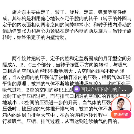
旋片泵主要由定子、转子、旋片、定盖、弹簧等零件组
成。其结构是利用偏心地装在定子腔内的转子（转子的外圆与
定子的内表面相切两者之间的间隙非常小）和转子槽内滑动的
借助弹簧张力和离心力紧贴在定子内壁的两块旋片，当转子旋
转时，始终沿定子的内壁滑动。
两个旋片把转子、定子内腔和定盖所围成的月牙型空间分
隔成A、B、C三个部分，当转子按图示方向旋转时，与吸气
口相通的空间A的容积不断地增大，A空间的压强不断的降
低，当A空间内的压强低于被抽容器内的压强，根据气体压强
平衡的原理，被抽的气体不断地被抽进吸气腔A，此时正处于
可以介绍下你们的产品么？
吸气过程。B腔的空间的容积正逐渐减小，压力不断地增大，
此时正处于压缩过程。而与排气口相通的空间C的容积进一步
地减小，C空间的压强进一步的升高，当气体的压强大于排气
压强时，被压缩的气体推开排气阀，被抽的气体不断地穿过油
箱内的油层而排至大气中，在泵的连续运转过程中，不断地进
行着吸气、压缩、排气过程，从而达到连续抽气的目的。