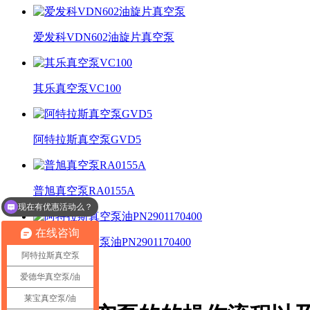
爱发科VDN602油旋片真空泵
其乐真空泵VC100​
阿特拉斯真空泵GVD5
现在有优惠活动么？
普旭真空泵RA0155A
可以介绍下你们的产品么？
在线咨询
阿特拉斯真空泵油PN2901170400
阿特拉斯真空泵
行业资讯
爱德华真空泵/油
莱宝真空泵/油